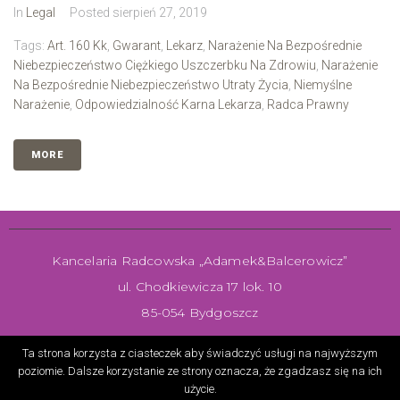
In
Legal
Posted
sierpień 27, 2019
Tags:
Art. 160 Kk
,
Gwarant
,
Lekarz
,
Narażenie Na Bezpośrednie
Niebezpieczeństwo Ciężkiego Uszczerbku Na Zdrowiu
,
Narażenie
Na Bezpośrednie Niebezpieczeństwo Utraty Życia
,
Niemyślne
Narażenie
,
Odpowiedzialność Karna Lekarza
,
Radca Prawny
MORE
Kancelaria Radcowska „Adamek&Balcerowicz”
ul. Chodkiewicza 17 lok. 10
85-054 Bydgoszcz
Realizacja:
Template design
Ta strona korzysta z ciasteczek aby świadczyć usługi na najwyższym
poziomie. Dalsze korzystanie ze strony oznacza, że zgadzasz się na ich
użycie.